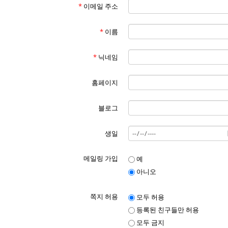
*
이메일 주소
*
이름
*
닉네임
홈페이지
블로그
생일
메일링 가입
예
아니오
쪽지 허용
모두 허용
등록된 친구들만 허용
모두 금지